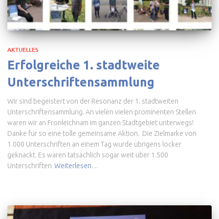
AKTUELLES
Erfolgreiche 1. stadtweite
Unterschriftensammlung
Wir sind begeistert von der Resonanz der 1. stadtweiten
Unterschriftensammlung. An vielen vielen prominenten Stellen
waren wir an Fronleichnam im ganzen Stadtgebiet unterwegs!
Danke für so eine tolle gemeinsame Aktion. Die Zielmarke von
1.000 Unterschriften an einem Tag wurde übrigens locker
geknackt. Es waren tatsächlich sogar weit über 1.500
Unterschriften
Weiterlesen…