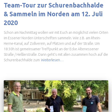
Team-Tour zur Schurenbachhalde
& Sammeln im Norden am 12. Juli
2020
Schon am Nachmittag wollen wir mit Euch an möglichst vielen Orten
im Essener Norden Unterschriften sammeln. Wie z.B. am Rhein-
Herne-Kanal, auf Zollverein, auf Plätzen und auf der Straße. Um
18:30h ist gemeinsamer Treffpunkt an der Ecke Altenessener
Straße / Heßlerstraße. Dann geht’s mit allen zusammen hoch auf die
Schurenbachhalde zum
Weiterlesen…