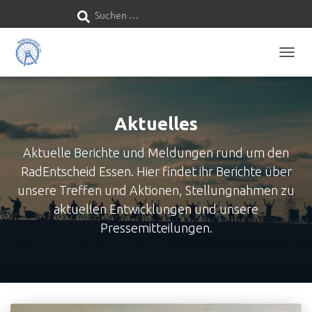
Suchen …
S
u
NAVIG
c
UMSC
h
Aktuelles
e
Aktuelle Berichte und Meldungen rund um den
n
RadEntscheid Essen. Hier findet ihr Berichte über
n
unsere Treffen und Aktionen, Stellungnahmen zu
aktuellen Entwicklungen und unsere
a
Pressemitteilungen.
c
h
: