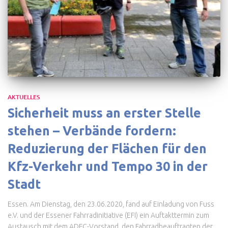
AKTUELLES
Sicherheit muss an erster Stelle
stehen – Verbände fordern:
Reduzierung der Flächen für den
Kfz-Verkehr und Tempo 30 in der
Stadt
Essen. Am Dienstag, den 23.06.2020, fand auf Einladung von Fuss
e.V. und der Essener Fahrradinitiative (EFI) ein Auftakttermin zum
Austausch mit dem ADFC-Vorstand, den Fahrradbeauftragten der