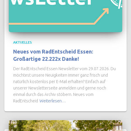
AKTUELLES
Neues vom RadEntscheid Essen:
Großartige 22.222x Danke!
Der RadEntscheid Essen Newsletter vom 29.07.2026. Du
möchtest unsere Neuigkeiten immer ganz frisch und
natürlich kostenlos per E-Mail erhalten? Einfach auf
unserer Newsletterseite anmelden und gerne noch
einmal durch das Archiv stöbern. Neues vom
RadEntscheid
Weiterlesen…