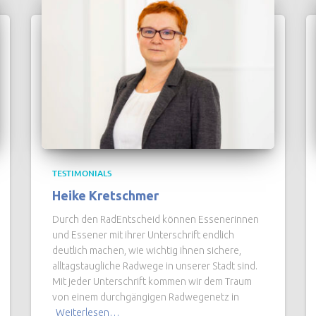
TESTIMONIALS
Heike Kretschmer
Durch den RadEntscheid können Essenerinnen
und Essener mit ihrer Unterschrift endlich
deutlich machen, wie wichtig ihnen sichere,
alltagstaugliche Radwege in unserer Stadt sind.
Mit jeder Unterschrift kommen wir dem Traum
von einem durchgängigen Radwegenetz in
Weiterlesen…