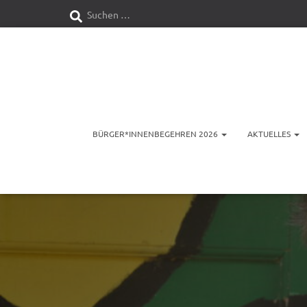
S
Suchen …
u
c
h
e
BÜRGER*INNENBEGEHREN 2026
AKTUELLES
n
n
a
c
h
: