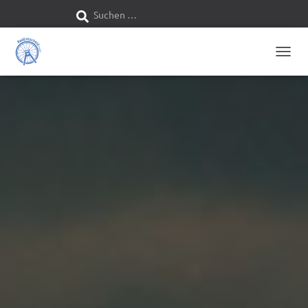
Suchen …
S
u
N
c
A
V
h
I
G
e
A
T
n
I
O
n
N
U
M
a
S
C
c
H
A
h
L
T
:
E