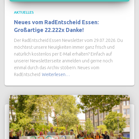
AKTUELLES
Neues vom RadEntscheid Essen:
Großartige 22.222x Danke!
Der RadEntscheid Essen Newsletter vom 29.07.2026. Du
möchtest unsere Neuigkeiten immer ganz frisch und
natürlich kostenlos per E-Mail erhalten? Einfach auf
unserer Newsletterseite anmelden und gerne noch
einmal durch das Archiv stöbern. Neues vom
RadEntscheid
Weiterlesen…