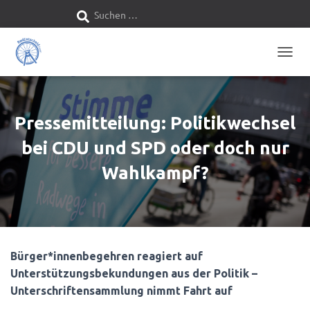
Suchen …
S
u
N
c
A
V
h
I
G
Pressemitteilung: Politikwechsel
e
A
T
bei CDU und SPD oder doch nur
n
I
O
Wahlkampf?
n
N
U
M
a
S
C
c
H
Bürger*innenbegehren reagiert auf
A
h
Unterstützungsbekundungen aus der Politik –
L
T
Unterschriftensammlung nimmt Fahrt auf
:
E