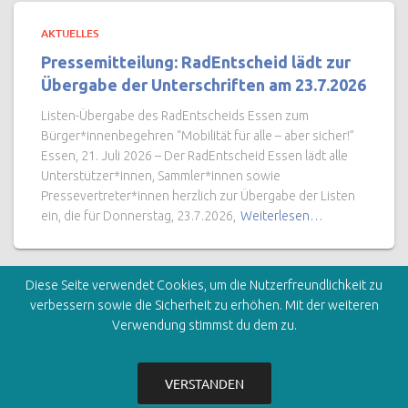
AKTUELLES
Pressemitteilung: RadEntscheid lädt zur
Übergabe der Unterschriften am 23.7.2026
Listen-Übergabe des RadEntscheids Essen zum
Bürger*innenbegehren “Mobilität für alle – aber sicher!”
Essen, 21. Juli 2026 – Der RadEntscheid Essen lädt alle
Unterstützer*innen, Sammler*innen sowie
Pressevertreter*innen herzlich zur Übergabe der Listen
ein, die für Donnerstag, 23.7.2026,
Weiterlesen…
Diese Seite verwendet Cookies, um die Nutzerfreundlichkeit zu
verbessern sowie die Sicherheit zu erhöhen. Mit der weiteren
Verwendung stimmst du dem zu.
STARTSEITE
KONTAKT
IMPRESSUM
DATENSCHUTZERKLÄRUNG
VERSTANDEN