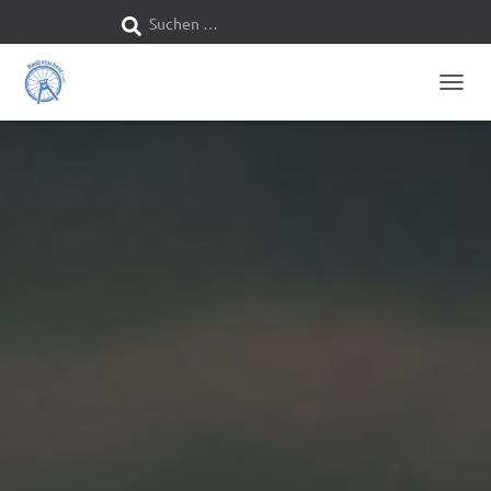
Suchen …
S
u
N
c
A
V
h
I
G
e
A
T
n
I
O
n
N
U
M
a
S
C
c
H
A
h
L
T
:
E