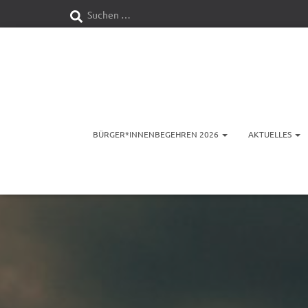
S
Suchen …
u
c
h
e
BÜRGER*INNENBEGEHREN 2026
AKTUELLES
n
n
a
c
h
: