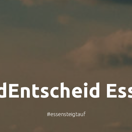
dEntscheid Es
#essensteigtauf