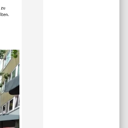
 zu
lten.