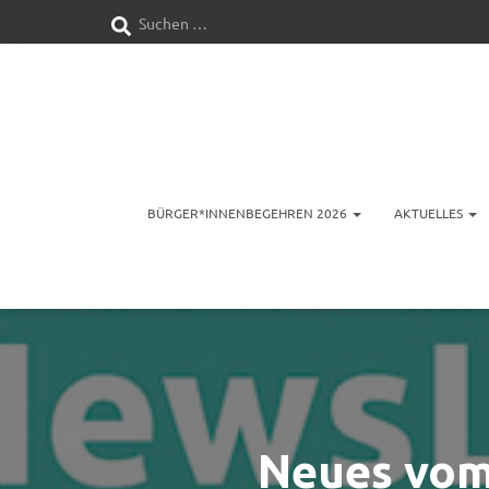
S
Suchen …
u
c
h
e
BÜRGER*INNENBEGEHREN 2026
AKTUELLES
n
n
a
c
h
Neues vom 
: