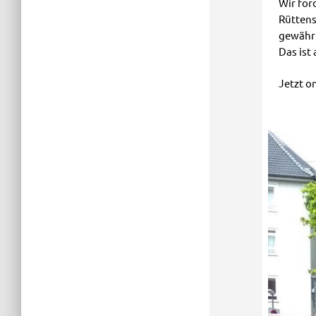
Wir for
Rüttens
gewährl
Das ist
Jetzt o