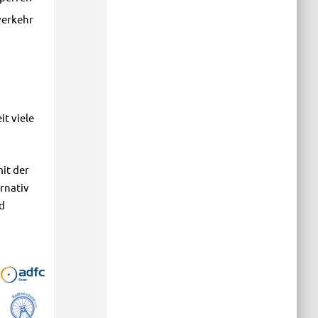
verkehr
t viele
it der
rnativ
d