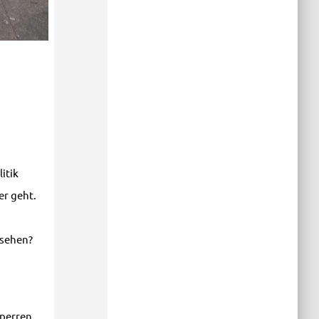
itik
er geht.
sehen?
sperren