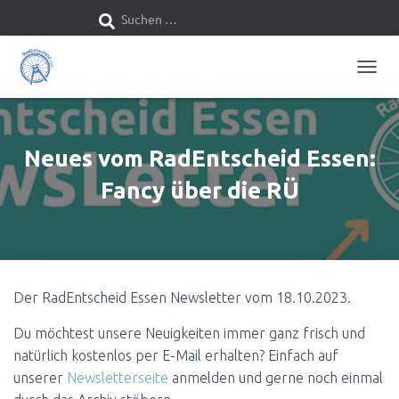
Suchen …
S
u
N
c
A
V
I
h
G
A
Neues vom RadEntscheid Essen:
e
T
I
Fancy über die RÜ
O
n
N
U
n
M
S
C
a
H
A
Der RadEntscheid Essen Newsletter vom 18.10.2023.
c
L
T
Du möchtest unsere Neuigkeiten immer ganz frisch und
E
h
N
natürlich kostenlos per E-Mail erhalten? Einfach auf
:
unserer
Newsletterseite
anmelden und gerne noch einmal