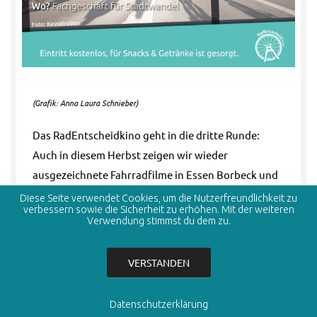
(Grafik: Anna Laura Schnieber)
Das RadEntscheidkino geht in die dritte Runde:
Auch in diesem Herbst zeigen wir wieder
ausgezeichnete Fahrradfilme in Essen Borbeck und
Holsterhausen. Auf der Leinwand geht es mit dem
Diese Seite verwendet Cookies, um die Nutzerfreundlichkeit zu
verbessern sowie die Sicherheit zu erhöhen. Mit der weiteren
Fahrrad durch die heimische Natur ans Meer und
Verwendung stimmst du dem zu.
durch den Stuttgarter Großstadt-Dschungel. Der
Eintritt ist frei.
VERSTANDEN
Den Auftakt macht am 27. Oktober 2023 um 19:00
Uhr der Film „Light The Fire“ in der Alten Cuesterey
Datenschutzerklärung
in Borbeck (Weidkamp 10). In dem Dokumentarfilm