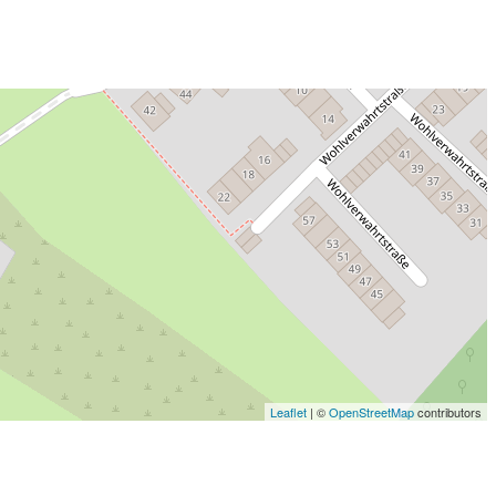
Leaflet
| ©
OpenStreetMap
contributors